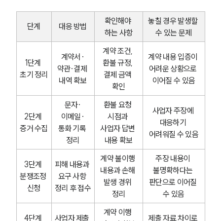
확인해야 
놓칠 경우 발생할 
단계
대응 방법
하는 사항
수 있는 문제
계약 조건, 
계약서·
계약 내용 입증이 
1단계 
환불 규정, 
약관·결제 
어려운 상황으로 
초기 정리
결제 금액 
내역 확보
이어질 수 있음
확인
문자·
환불 요청 
사업자 주장에 
2단계 
이메일·
시점과 
대응하기 
증거 수집
통화 기록 
사업자 답변 
어려워질 수 있음
정리
내용 확보
계약 불이행 
주장 내용이 
3단계 
피해 내용과 
내용과 손해 
불명확하다는 
분쟁조정 
요구 사항 
발생 경위 
판단으로 이어질 
신청
정리 후 접수
정리
수 있음
계약 이행 
4단계 
사업자 제출 
제출 자료 차이로 