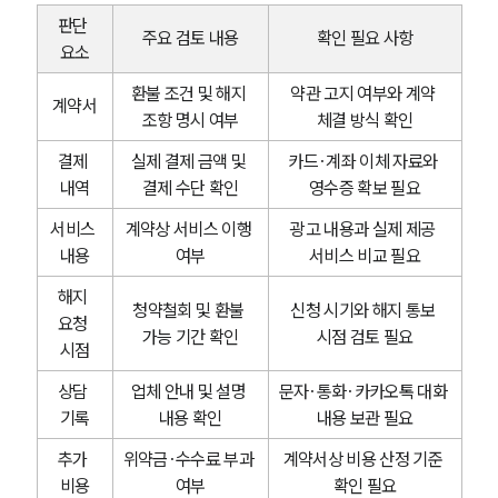
판단 
주요 검토 내용
확인 필요 사항
요소
환불 조건 및 해지 
약관 고지 여부와 계약 
계약서
조항 명시 여부
체결 방식 확인
결제 
실제 결제 금액 및 
카드·계좌 이체 자료와 
내역
결제 수단 확인
영수증 확보 필요
서비스 
계약상 서비스 이행 
광고 내용과 실제 제공 
내용
여부
서비스 비교 필요
해지 
청약철회 및 환불 
신청 시기와 해지 통보 
요청 
가능 기간 확인
시점 검토 필요
시점
상담 
업체 안내 및 설명 
문자·통화·카카오톡 대화 
기록
내용 확인
내용 보관 필요
추가 
위약금·수수료 부과 
계약서상 비용 산정 기준 
비용
여부
확인 필요