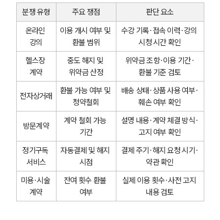
분쟁 유형
주요 쟁점
판단 요소
온라인 
이용 개시 여부 및 
수강 기록·접속 이력·강의 
강의
환불 범위
시청 시간 확인
헬스장 
중도 해지 및 
위약금 조항·이용 기간·
그룹소개
계약
위약금 산정
환불 기준 검토
그룹소개
환불 가능 여부 및 
배송 상태·상품 사용 여부·
전자상거래
대륜의 강점
청약철회
훼손 여부 확인
오시는 길
글로벌 파트너 로펌
계약 철회 가능 
설명 내용·계약 체결 방식·
방문계약
고객의 소리
기간
고지 여부 확인
통합검색
AI대륜
정기구독 
자동결제 및 해지 
결제 주기·해지 요청 시기·
서비스
시점
약관 확인
업무사례
미용·시술 
잔여 횟수 환불 
실제 이용 횟수·사전 고지 
계약
여부
내용 검토
주요 업무사례
사례분석/최신동향
법률정보