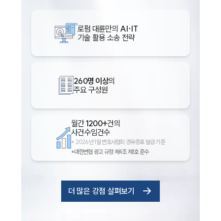
로펌 대륜만의
AI·IT
기술 활용 소송 전략
260명 이상
의
주요 구성원
월간
1200+
건의
사건수임건수
*
2026년 1월 변호사협회 경유증표 발급 기준
*대한변협 광고 규정 제4조 제1호 준수
더 많은 강점 살펴보기