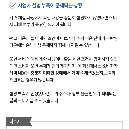
법률지식인
사업자 설명 부족이 문제되는 상황
고객후기
계약 체결 과정에서 핵심 내용을 충분히 설명하지 않았다면 소비
자 피해 여부가 중요한 쟁점이 됩니다.
업무분야
광고 내용과 실제 계약 조건이 다르거나 추가 비용 안내가 누락된 
금융·자본시장그룹 업무
경우에는 
손해배상 문제까지
 함께 다뤄질 수 있습니다.
전체
또한 서비스 이용 제한 사항이나 환불 제한 조건이 명확하지 않았
구성원 소개
다면 소비자 오인 문제가 함께 제기되며, 이 과정에서는 
소비자가 
계약 내용을 충분히 이해한 상태에서 계약을 체결했는지
도 함께 
금융전문변호사
확인되는 경우가 많습니다.
설명 부족이 인정됐다면 계약 취소나 일부 환불 범위가 확대되는 
소식/자료
결과로 이어질 수도
 있습니다.
언론보도
공지사항
법률 블로그
더보기
법률서식