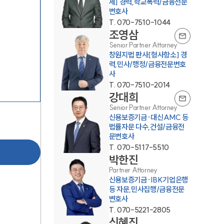
제] 경력,학교폭력/금융전문
변호사
T.
070-7510-1044
조영삼
Senior Partner Attorney
창원지법 판사[형사항소] 경
력,민사/행정/금융전문변호
사
T.
070-7510-2014
그룹소개
강대희
Senior Partner Attorney
신용보증기금·대신AMC 등
그룹소개
법률자문 다수,건설/금융전
문변호사
대륜의 강점
T.
070-5117-5510
박한진
오시는 길
Partner Attorney
신용보증기금·IBK기업은행
글로벌 파트너 로펌
등 자문,민사집행/금융전문
변호사
고객의 소리
T.
070-5221-2805
신혜진
통합검색