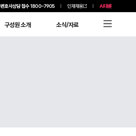
변호사상담 접수
1800-7905
인재채용
AI대륜
구성원 소개
소식/자료