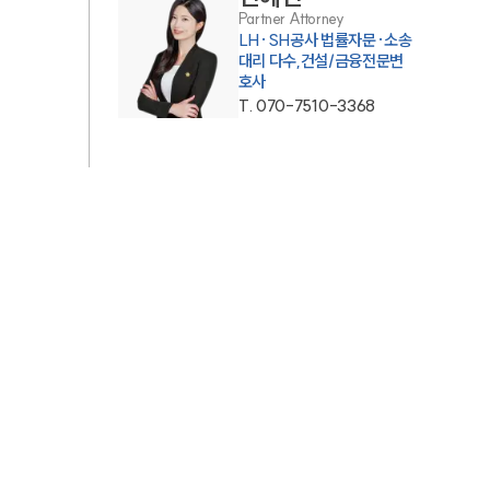
Partner Attorney
AI대륜
LH·SH공사 법률자문·소송
대리 다수,건설/금융전문변
호사
업무사례
T.
070-7510-3368
주요 업무사례
사례분석/최신동향
법률정보
법률지식인
고객후기
업무분야
금융·자본시장그룹 업무