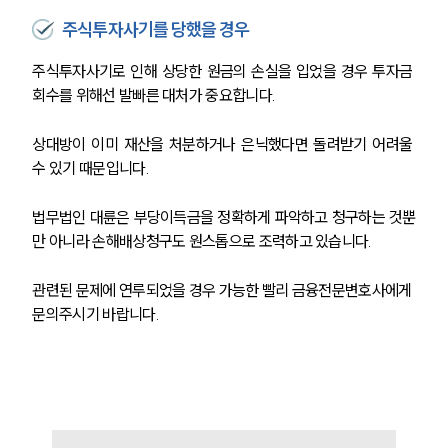
AI대륜
주식투자사기를 당했을 경우
주식투자사기로 인해 상당한 원금의 손실을 입었을 경우 투자금 
업무사례
회수를 위해선 발빠른 대처가 중요합니다. 
주요 업무사례
사례분석/최신동향
상대방이 이미 재산을 처분하거나 은닉했다면 돌려받기 어려울 
법률정보
수 있기 때문입니다.
법률지식인
고객후기
법무법인 대륜은 부당이득금을 정확하게 파악하고 청구하는 것뿐
만 아니라 손해배상청구도 원스톱으로 조력하고 있습니다. 
업무분야
관련된 문제에 연루되었을 경우 가능한 빨리 금융전문변호사에게 
금융·자본시장그룹 업무
문의주시기 바랍니다. 
전체
구성원 소개
금융전문변호사