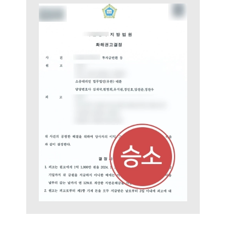
소식/자료
언론보도
공지사항
법률 블로그
법률서식
뉴스레터/브로슈어
세미나
대륜법률상담예약
대륜법률상담예약