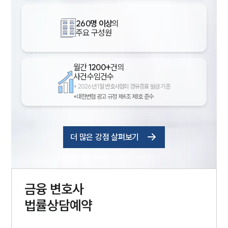
260명 이상
의
주요 구성원
월간
1200+
건의
사건수임건수
*
2026년 1월 변호사협회 경유증표 발급 기준
*대한변협 광고 규정 제4조 제1호 준수
더 많은 강점 살펴보기
금융
변호사
법률상담예약