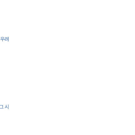
AI대륜
업무사례
 우려
주요 업무사례
사례분석/최신동향
법률정보
법률지식인
고객후기
그 시
업무분야
금융·자본시장그룹 업무