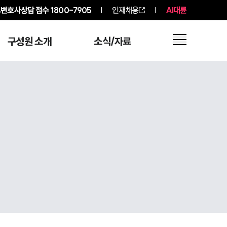
변호사상담 접수
1800-7905
인재채용
AI대륜
구성원 소개
소식/자료