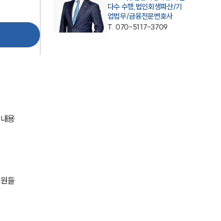
다수 수행,법인회생파산/기
업법무/금융전문변호사
T.
070-5117-3709
그룹소개
 내용
그룹소개
대륜의 강점
오시는 길
글로벌 파트너 로펌
직원들
고객의 소리
통합검색