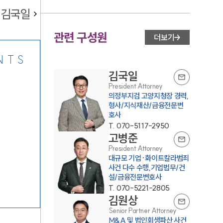
김국일
관련 구성원
더보기
NTS
김국일
President Attorney
의정부지검 고양지청장 경력,
형사/지식재산/금융전문변
호사
T.
070-5117-2950
고병준
President Attorney
대규모 기업·화이트칼라범죄
사건 다수 수행,기업법무/건
설/금융전문변호사
T.
070-5221-2805
김원상
Senior Partner Attorney
M&A 및 법인회생파산 사건