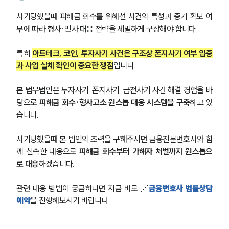
AI대륜
사기당했을때 피해금 회수를 위해선 사건의 특성과 증거 확보 여
부에 따라 형사·민사 대응 전략을 세밀하게 구상해야 합니다.
업무사례
특히 
아트테크, 코인, 투자사기 사건은 구조상 폰지사기 여부 입증
주요 업무사례
사례분석/최신동향
과 사업 실체 확인이 중요한 쟁점
입니다.
법률정보
법률지식인
본 법무법인은 투자사기, 폰지사기, 금전사기 사건 해결 경험을 바
고객후기
탕으로 
피해금 회수·형사고소 원스톱 대응 시스템을 구축
하고 있
습니다.
업무분야
사기당했을때 본 법인의 조력을 구해주시면 금융전문변호사와 함
금융·자본시장그룹 업무
께 신속한 대응으로 
피해금 회수부터 가해자 처벌까지 원스톱으
전체
로 대응
하겠습니다.
관련 대응 방법이 궁금하다면 지금 바로 🔗
금융변호사 법률상담
구성원 소개
예약
을 진행해보시기 바랍니다.
금융전문변호사