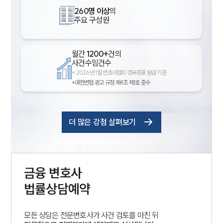
260명 이상
의
주요 구성원
월간
1200+
건의
사건수임건수
*
2026년 1월 변호사협회 경유증표 발급 기준
*대한변협 광고 규정 제4조 제1호 준수
더 많은 강점 살펴보기
금융
변호사
법률상담예약
모든 상담은 전문변호사가 사건 검토를 마친 뒤