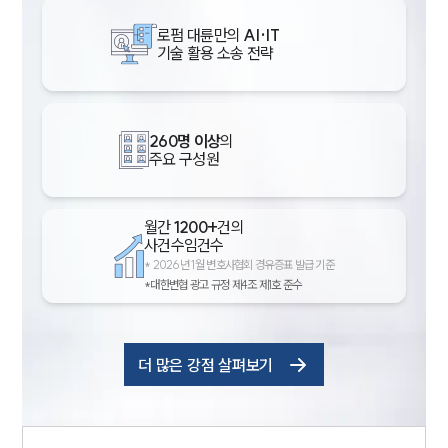
로펌 대륜만의
AI·IT
기술 활용 소송 전략
260명 이상
의
주요 구성원
월간
1200+
건의
사건수임건수
*
2026년 1월 변호사협회 경유증표 발급 기준
*대한변협 광고 규정 제4조 제1호 준수
더 많은 강점 살펴보기