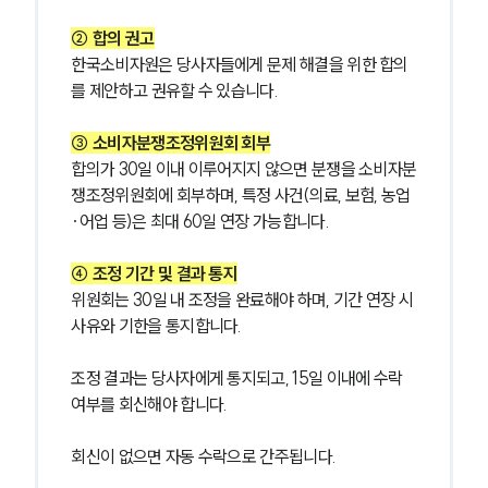
언론보도
② 합의 권고
공지사항
법률 블로그
한국소비자원은 당사자들에게 문제 해결을 위한 합의
법률서식
를 제안하고 권유할 수 있습니다.
뉴스레터/브로슈어
세미나
③ 소비자분쟁조정위원회 회부
합의가 30일 이내 이루어지지 않으면 분쟁을 소비자분
쟁조정위원회에 회부하며, 특정 사건(의료, 보험, 농업
대륜법률상담예약
·어업 등)은 최대 60일 연장 가능합니다.
대륜법률상담예약
④ 조정 기간 및 결과 통지
위원회는 30일 내 조정을 완료해야 하며, 기간 연장 시 
사유와 기한을 통지합니다.
조정 결과는 당사자에게 통지되고, 15일 이내에 수락 
여부를 회신해야 합니다.
회신이 없으면 자동 수락으로 간주됩니다.