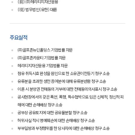
(前) ㈜헤리티지자산운용
(現) 법무법인(유한) 대륜
그룹소개
대륜의 강점
오시는 길
글로벌 파트너 로펌
고객의 소리
주요실적
통합검색
AI대륜
㈜골프존뉴딘홀딩스 기업법률 자문
㈜골프존카운티 기업법률 자문
업무사례
헤리티지자산운용 기업법률 자문
점유 취득시효 완성을 원인으로 한 소유권이전등기 청구 소송
주요 업무사례
유류분을 초과한 생전 증여분에 대해 유류분반환 청구 소송
사례분석/최신동향
이혼 시 분양권 전매동의 거부에 대한 전매동의의사표시 청구 소송
법률정보
법률지식인
공사현장에서의 갖은 폭언, 폭행, 특수협박으로 입은 신체적, 정신적 피
고객후기
해에 대한 손해배상 청구 소송
공부상 공유토지에 대한 공유물분할 청구 소송
허위사실 적시 명예훼손에 대한 손해배상 청구 소송
업무분야
부부일방과 부정행위를 한 당사자에 대한 손해배상 청구 소송