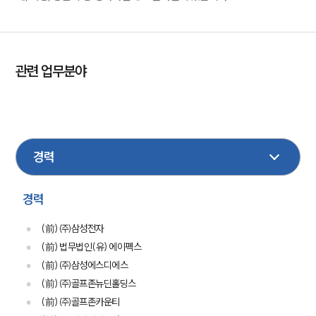
관련 업무분야
기업법무
행정
회생파산
민사
손해배상
형사
성범죄
부동산
금융
디지털금융
경력
(前) ㈜삼성전자
(前) 법무법인(유) 에이펙스
(前) ㈜삼성에스디에스
(前) ㈜골프존뉴딘홀딩스
(前) ㈜골프존카운티
그룹소개