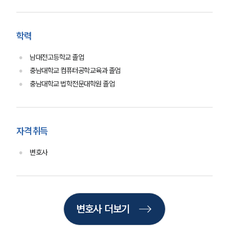
금융·자본시장그룹 업무
전체
학력
구성원 소개
남대전고등학교 졸업
금융전문변호사
충남대학교 컴퓨터공학교육과 졸업
충남대학교 법학전문대학원 졸업
소식/자료
언론보도
자격 취득
공지사항
법률 블로그
법률서식
변호사
뉴스레터/브로슈어
세미나
대륜법률상담예약
변호사 더보기
대륜법률상담예약