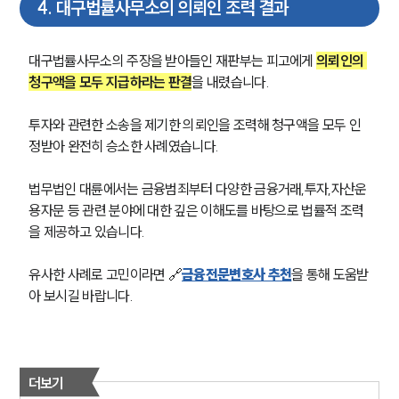
4
.
대구법률사무소의 의뢰인 조력 결과
그룹소개
대구법률사무소의 주장을 받아들인 재판부는 피고에게 
의뢰인의 
그룹소개
청구액을 모두 지급하라는 판결
을 내렸습니다.
대륜의 강점
오시는 길
글로벌 파트너 로펌
투자와 관련한 소송을 제기한 의뢰인을 조력해 청구액을 모두 인
고객의 소리
정받아 완전히 승소한 사례였습니다.
통합검색
AI대륜
법무법인 대륜에서는 금융범죄부터 다양한 금융거래,투자,자산운
용자문 등 관련 분야에 대한 깊은 이해도를 바탕으로 법률적 조력
업무사례
을 제공하고 있습니다.
주요 업무사례
유사한 사례로 고민이라면 🔗
금융전문변호사 추천
을 통해 도움받
사례분석/최신동향
아 보시길 바랍니다.
법률정보
법률지식인
고객후기
더보기