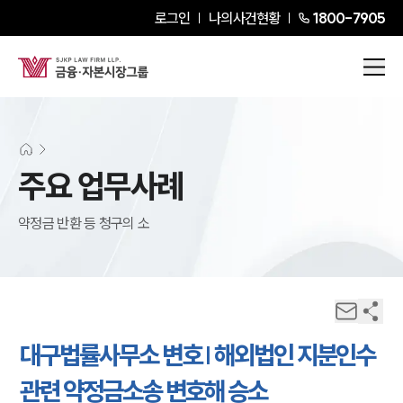
로그인
나의사건현황
1800-7905
주요 업무사례
약정금 반환 등 청구의 소
대구법률사무소 변호 | 해외법인 지분인수
관련 약정금소송 변호해 승소