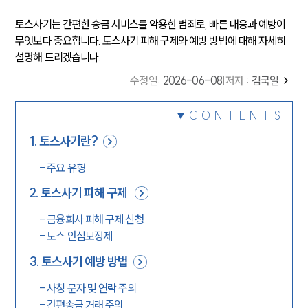
토스사기는 간편한 송금 서비스를 악용한 범죄로, 빠른 대응과 예방이
무엇보다 중요합니다. 토스사기 피해 구제와 예방 방법에 대해 자세히
설명해 드리겠습니다.
수정일
:
2026-06-08
|
저자 :
김국일
CONTENTS
1
.
토스사기란?
-
주요 유형
2
.
토스사기 피해 구제
-
금융회사 피해 구제 신청
-
토스 안심보장제
3
.
토스사기 예방 방법
-
사칭 문자 및 연락 주의
-
간편송금 거래 주의