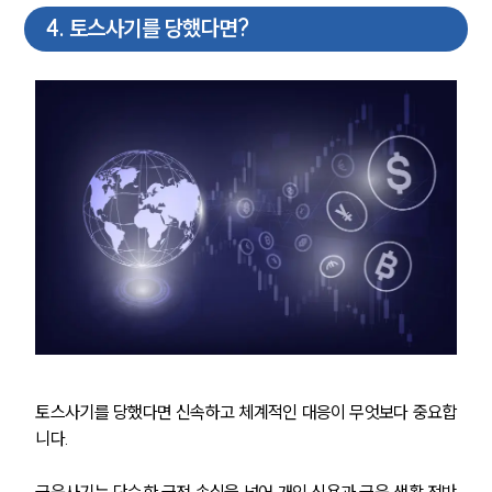
법률정보
4
.
토스사기를 당했다면?
법률지식인
고객후기
업무분야
금융·자본시장그룹 업무
전체
구성원 소개
금융전문변호사
소식/자료
토스사기를 당했다면 신속하고 체계적인 대응이 무엇보다 중요합
언론보도
니다. 
공지사항
법률 블로그
금융사기는 단순한 금전 손실을 넘어 개인 신용과 금융 생활 전반