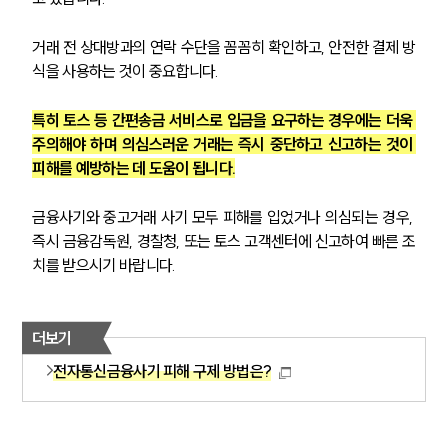
거래 전 상대방과의 연락 수단을 꼼꼼히 확인하고, 안전한 결제 방
식을 사용하는 것이 중요합니다. 
특히 토스 등 간편송금 서비스로 입금을 요구하는 경우에는 더욱 
주의해야 하며 의심스러운 거래는 즉시 중단하고 신고하는 것이 
그룹소개
피해를 예방하는 데 도움이 됩니다.
그룹소개
대륜의 강점
금융사기와 중고거래 사기 모두 피해를 입었거나 의심되는 경우, 
오시는 길
즉시 금융감독원, 경찰청, 또는 토스 고객센터에 신고하여 빠른 조
글로벌 파트너 로펌
치를 받으시기 바랍니다.
고객의 소리
통합검색
AI대륜
더보기
업무사례
전자통신금융사기 피해 구제 방법은?
주요 업무사례
사례분석/최신동향