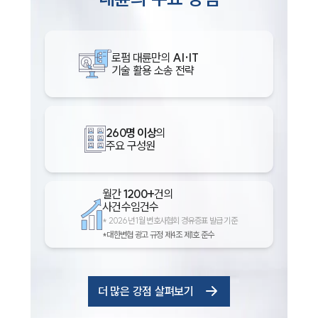
로펌 대륜만의
AI·IT
기술 활용 소송 전략
260명 이상
의
주요 구성원
월간
1200+
건의
사건수임건수
*
2026년 1월 변호사협회 경유증표 발급 기준
*대한변협 광고 규정 제4조 제1호 준수
더 많은 강점 살펴보기