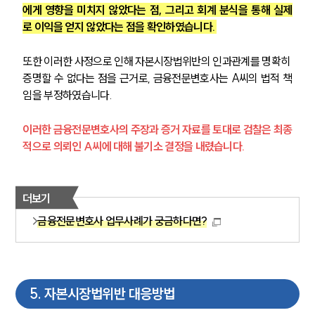
에게 영향을 미치지 않았다는 점, 그리고 회계 분식을 통해 실제
로 이익을 얻지 않았다는 점을 확인하였습니다. 
구성원 소개
또한 이러한 사정으로 인해 자본시장법위반의 인과관계를 명확히 
금융전문변호사
증명할 수 없다는 점을 근거로, 금융전문변호사는 A씨의 법적 책
임을 부정하였습니다. 
소식/자료
이러한 금융전문변호사의 주장과 증거 자료를 토대로 검찰은 최종
언론보도
적으로 의뢰인 A씨에 대해 불기소 결정을 내렸습니다.
공지사항
법률 블로그
법률서식
뉴스레터/브로슈어
더보기
세미나
금융전문변호사 업무사례가 궁금하다면?
대륜법률상담예약
대륜법률상담예약
5
.
자본시장법위반 대응방법