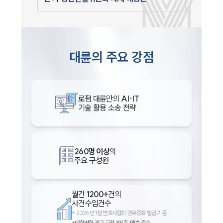
대륜의 주요 강점
로펌 대륜만의
AI·IT
기술 활용 소송 전략
260명 이상
의
주요 구성원
월간
1200+
건의
사건수임건수
*
2026년 1월 변호사협회 경유증표 발급 기준
*대한변협 광고 규정 제4조 제1호 준수