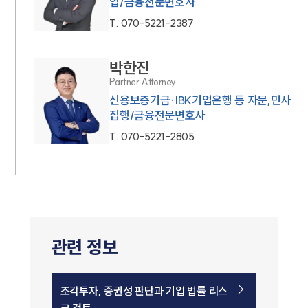
업/금융전문변호사
T.
070-5221-2387
박한진
Partner Attorney
신용보증기금·IBK기업은행 등 자문,민사
집행/금융전문변호사
T.
070-5221-2805
관련 정보
조각투자, 증권성 판단과 기업 법률 리스
크 검토