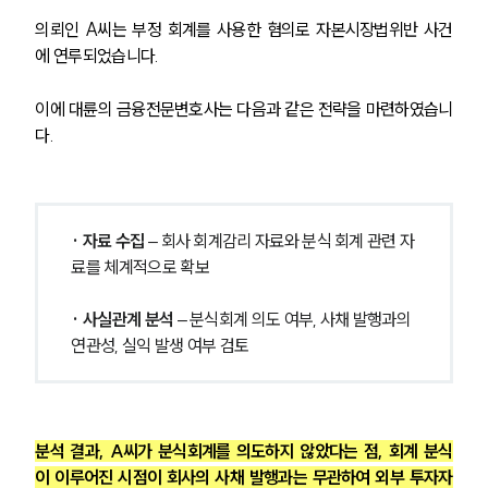
그룹소개
대륜의 강점
의뢰인 A씨는 부정 회계를 사용한 혐의로 자본시장법위반 사건
오시는 길
에 연루되었습니다.
글로벌 파트너 로펌
고객의 소리
이에 대륜의 금융전문변호사는 다음과 같은 전략을 마련하였습니
통합검색
AI대륜
다.
업무사례
· 자료 수집
 – 회사 회계감리 자료와 분식 회계 관련 자
주요 업무사례
사례분석/최신동향
료를 체계적으로 확보
법률정보
법률지식인
· 사실관계 분석
 – 분식회계 의도 여부, 사채 발행과의 
고객후기
연관성, 실익 발생 여부 검토
업무분야
금융·자본시장그룹 업무
분석 결과, A씨가 분식회계를 의도하지 않았다는 점, 회계 분식
전체
이 이루어진 시점이 회사의 사채 발행과는 무관하여 외부 투자자