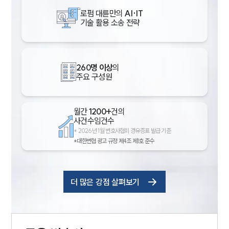
로펌 대륜만의
AI·IT
기술 활용 소송 전략
260명 이상
의
주요 구성원
월간
1200+
건의
사건수임건수
*
2026년 1월 변호사협회 경유증표 발급 기준
*대한변협 광고 규정 제4조 제1호 준수
더 많은 강점 살펴보기