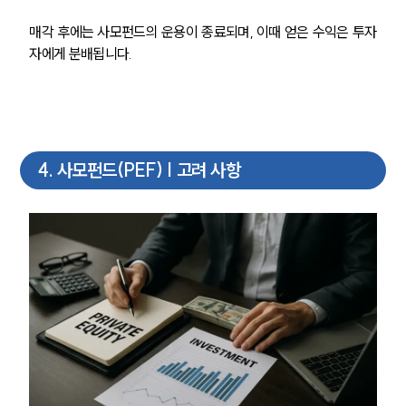
소식/자료
매각 후에는 사모펀드의 운용이 종료되며, 이때 얻은 수익은 투자
언론보도
자에게 분배됩니다.
공지사항
법률 블로그
법률서식
뉴스레터/브로슈어
세미나
4
.
사모펀드(PEF) | 고려 사항
대륜법률상담예약
대륜법률상담예약