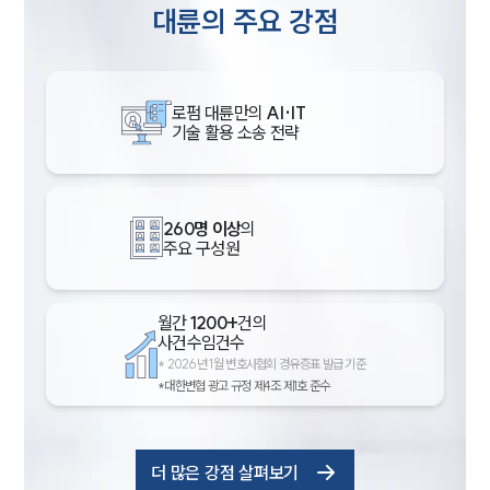
대륜의 주요 강점
로펌 대륜만의
AI·IT
기술 활용 소송 전략
260명 이상
의
주요 구성원
월간
1200+
건의
사건수임건수
*
2026년 1월 변호사협회 경유증표 발급 기준
*대한변협 광고 규정 제4조 제1호 준수
더 많은 강점 살펴보기