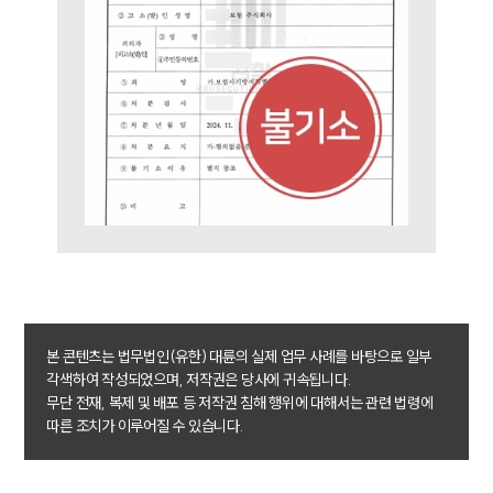
구성원 소개
금융전문변호사
소식/자료
언론보도
공지사항
법률 블로그
법률서식
뉴스레터/브로슈어
세미나
본 콘텐츠는 법무법인(유한) 대륜의 실제 업무 사례를 바탕으로 일부
대륜법률상담예약
각색하여 작성되었으며, 저작권은 당사에 귀속됩니다.
무단 전재, 복제 및 배포 등 저작권 침해 행위에 대해서는 관련 법령에
대륜법률상담예약
따른 조치가 이루어질 수 있습니다.