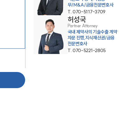
무/M&A/금융전문변호사
T.
070-5117-3709
허성국
Partner Attorney
국내 제약사의 기술수출 계약
자문 진행,지식재산권/금융
전문변호사
T.
070-5221-2805
그룹소개
그룹소개
대륜의 강점
오시는 길
글로벌 파트너 로펌
고객의 소리
통합검색