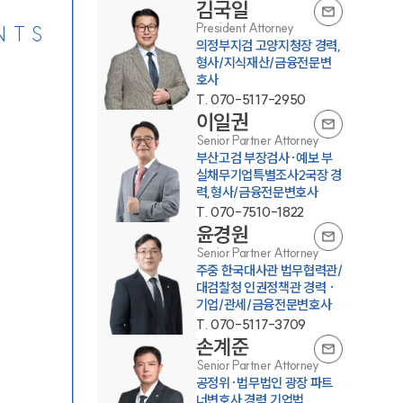
김국일
President Attorney
NTS
의정부지검 고양지청장 경력,
형사/지식재산/금융전문변
호사
T.
070-5117-2950
이일권
Senior Partner Attorney
부산고검 부장검사·예보 부
실채무기업특별조사2국장 경
력,형사/금융전문변호사
T.
070-7510-1822
윤경원
Senior Partner Attorney
주중 한국대사관 법무협력관/
대검찰청 인권정책관 경력 ·
기업/관세/금융전문변호사
T.
070-5117-3709
손계준
Senior Partner Attorney
공정위·법무법인 광장 파트
너변호사 경력,기업법