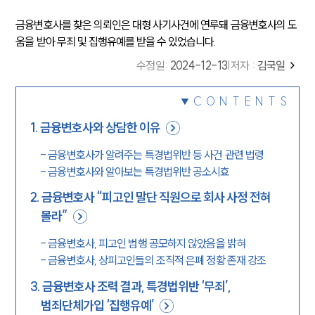
금융변호사를 찾은 의뢰인은 대형 사기사건에 연루돼 금융변호사의 도
움을 받아 무죄 및 집행유예를 받을 수 있었습니다.
수정일
:
2024-12-13
|
저자 :
김국일
CONTENTS
1
.
금융변호사와 상담한 이유
-
금융변호사가 알려주는 특경법위반 등 사건 관련 법령
-
금융변호사와 알아보는 특경법위반 공소시효
2
.
금융변호사 “피고인 말단 직원으로 회사 사정 전혀
몰라”
-
금융변호사, 피고인 범행 공모하지 않았음을 밝혀
-
금융변호사, 상피고인들의 조직적 은폐 정황 존재 강조
3
.
금융변호사 조력 결과, 특경법위반 ‘무죄’,
범죄단체가입 ‘집행유예’