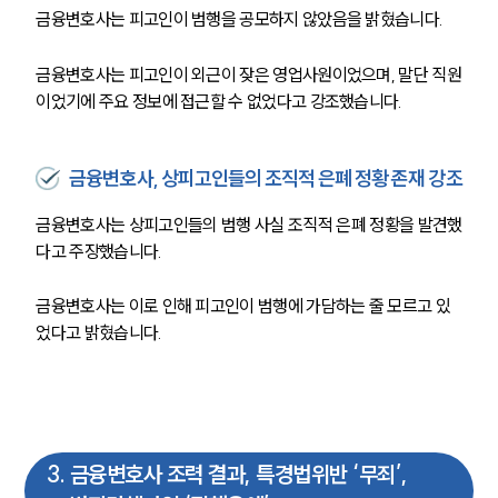
업무사례
금융변호사는 피고인이 범행을 공모하지 않았음을 밝혔습니다.
주요 업무사례
금융변호사는 피고인이 외근이 잦은 영업사원이었으며, 말단 직원
사례분석/최신동향
이었기에 주요 정보에 접근할 수 없었다고 강조했습니다.
법률정보
법률지식인
고객후기
금융변호사, 상피고인들의 조직적 은폐 정황 존재 강조
금융변호사는 상피고인들의 범행 사실 조직적 은폐 정황을 발견했
업무분야
다고 주장했습니다.
금융·자본시장그룹 업무
전체
금융변호사는 이로 인해 피고인이 범행에 가담하는 줄 모르고 있
었다고 밝혔습니다.
구성원 소개
금융전문변호사
3
.
금융변호사 조력 결과, 특경법위반 ‘무죄’,
소식/자료