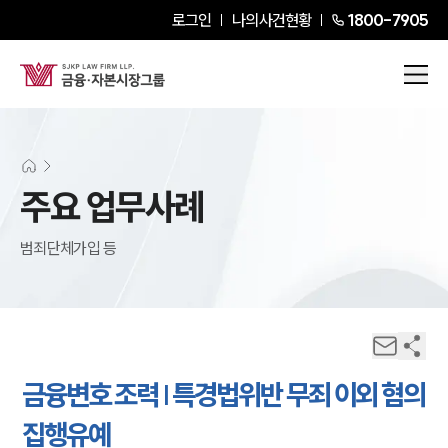
로그인
나의사건현황
1800-7905
주요 업무사례
범죄단체가입 등
금융변호 조력 | 특경법위반 무죄 이외 혐의
집행유예