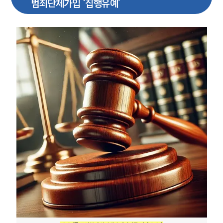
범죄단체가입 ‘집행유예’
언론보도
공지사항
법률 블로그
법률서식
뉴스레터/브로슈어
세미나
대륜법률상담예약
대륜법률상담예약