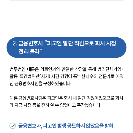
2
.
금융변호사 “피고인 말단 직원으로 회사 사정
전혀 몰라”
법무법인 대륜은 의뢰인과의 면밀한 상담을 통해 범죄단체가입·
그룹소개
활동, 특경법위반(사기) 사건 경험이 풍부한 다수의 전문가로 이뤄
진 금융변호사팀을 구성하였습니다.
그룹소개
대륜의 강점
오시는 길
대륜 금융변호사팀은 피고인은 회사 내 말단 직원이었으므로 회사
글로벌 파트너 로펌
의 자금 사정 등을 전혀 알 수 없었다고 주장했습니다.
고객의 소리
통합검색
AI대륜
금융변호사, 피고인 범행 공모하지 않았음을 밝혀