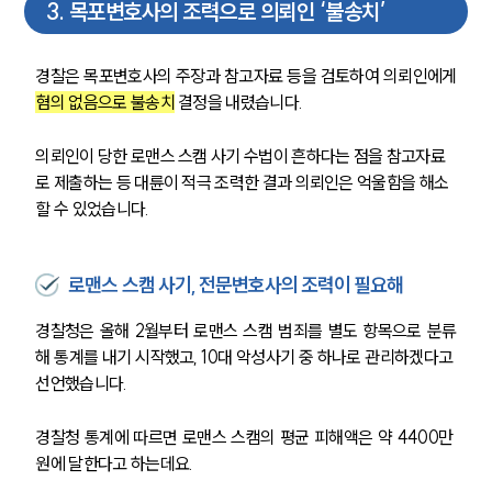
3
.
목포변호사의 조력으로 의뢰인 ‘불송치’
경찰은 목포변호사의 주장과 참고자료 등을 검토하여 의뢰인에게 
혐의 없음으로 불송치
 결정을 내렸습니다.
의뢰인이 당한 로맨스 스캠 사기 수법이 흔하다는 점을 참고자료
로 제출하는 등 대륜이 적극 조력한 결과 의뢰인은 억울함을 해소
그룹소개
할 수 있었습니다.
그룹소개
대륜의 강점
로맨스 스캠 사기, 전문변호사의 조력이 필요해
오시는 길
글로벌 파트너 로펌
경찰청은 올해 2월부터 로맨스 스캠 범죄를 별도 항목으로 분류
고객의 소리
해 통계를 내기 시작했고, 10대 악성사기 중 하나로 관리하겠다고 
통합검색
AI대륜
선언했습니다.
경찰청 통계에 따르면 로맨스 스캠의 평균 피해액은 약 4400만 
업무사례
원에 달한다고 하는데요.