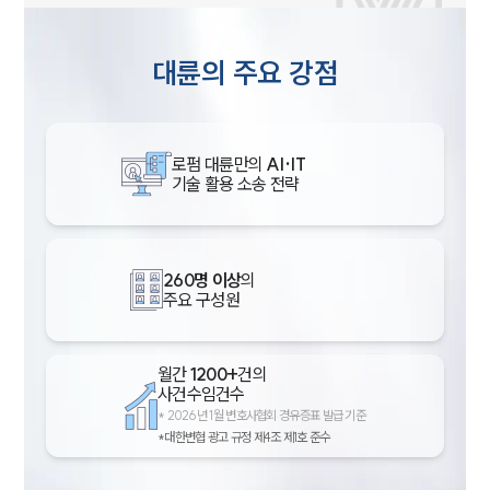
대륜의 주요 강점
로펌 대륜만의
AI·IT
기술 활용 소송 전략
260명 이상
의
주요 구성원
월간
1200+
건의
사건수임건수
*
2026년 1월 변호사협회 경유증표 발급 기준
*대한변협 광고 규정 제4조 제1호 준수