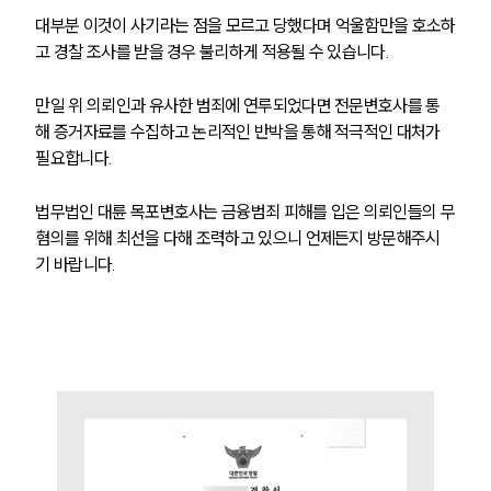
주요 업무사례
사례분석/최신동향
대부분 이것이 사기라는 점을 모르고 당했다며 억울함만을 호소하
법률정보
고 경찰 조사를 받을 경우 불리하게 적용될 수 있습니다.
법률지식인
고객후기
만일 위 의뢰인과 유사한 범죄에 연루되었다면 전문변호사를 통
해 증거자료를 수집하고 논리적인 반박을 통해 적극적인 대처가 
업무분야
필요합니다. 
금융·자본시장그룹 업무
법무법인 대륜 목포변호사는 금융범죄 피해를 입은 의뢰인들의 무
전체
혐의를 위해 최선을 다해 조력하고 있으니 언제든지 방문해주시
기 바랍니다.
구성원 소개
금융전문변호사
소식/자료
언론보도
공지사항