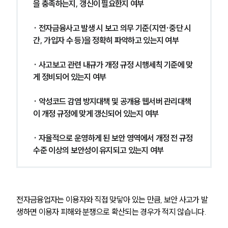
사례분석/최신동향
을 충족하는지, 갱신이 필요한지 여부
법률정보
법률지식인
· 전자금융사고 발생 시 보고 의무 기준(지연·중단 시
고객후기
간, 가입자 수 등)을 정확히 파악하고 있는지 여부
업무분야
· 사고보고 관련 내규가 개정 규정 시행세칙 기준에 맞
게 정비되어 있는지 여부
금융·자본시장그룹 업무
전체
· 악성코드 감염 방지대책 및 공개용 웹서버 관리대책
이 개정 규정에 맞게 갱신되어 있는지 여부
구성원 소개
· 자율적으로 운영하게 된 보안 영역에서 개정 전 규정 
금융전문변호사
수준 이상의 보안성이 유지되고 있는지 여부
소식/자료
전자금융업자는 이용자와 직접 맞닿아 있는 만큼, 보안 사고가 발
언론보도
생하면 이용자 피해와 분쟁으로 확산되는 경우가 적지 않습니다. 
공지사항
법률 블로그