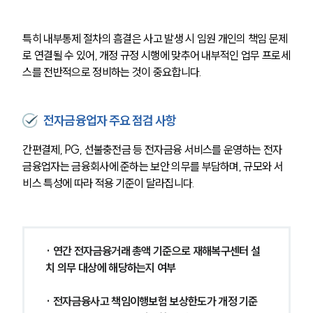
특히 내부통제 절차의 흠결은 사고 발생 시 임원 개인의 책임 문제
로 연결될 수 있어, 개정 규정 시행에 맞추어 내부적인 업무 프로세
스를 전반적으로 정비하는 것이 중요합니다.
그룹소개
전자금융업자 주요 점검 사항
그룹소개
간편결제, PG, 선불충전금 등 전자금융 서비스를 운영하는 전자
대륜의 강점
금융업자는 금융회사에 준하는 보안 의무를 부담하며, 규모와 서
오시는 길
비스 특성에 따라 적용 기준이 달라집니다.
글로벌 파트너 로펌
고객의 소리
통합검색
AI대륜
· 연간 전자금융거래 총액 기준으로 재해복구센터 설
업무사례
치 의무 대상에 해당하는지 여부
주요 업무사례
· 전자금융사고 책임이행보험 보상한도가 개정 기준