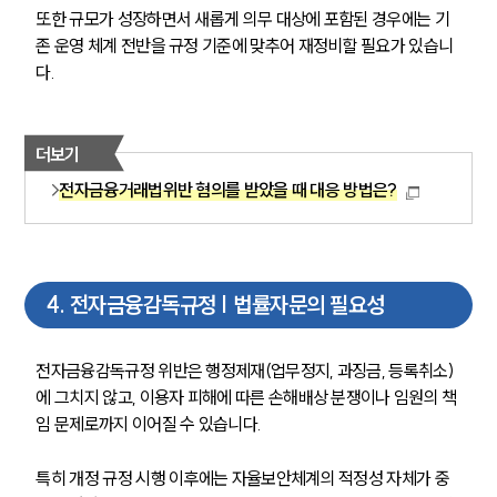
법률서식
또한 규모가 성장하면서 새롭게 의무 대상에 포함된 경우에는 기
뉴스레터/브로슈어
존 운영 체계 전반을 규정 기준에 맞추어 재정비할 필요가 있습니
세미나
다.
대륜법률상담예약
더보기
대륜법률상담예약
전자금융거래법위반 혐의를 받았을 때 대응 방법은?
4
.
전자금융감독규정 | 법률자문의 필요성
전자금융감독규정 위반은 행정제재(업무정지, 과징금, 등록취소)
에 그치지 않고, 이용자 피해에 따른 손해배상 분쟁이나 임원의 책
임 문제로까지 이어질 수 있습니다.
특히 개정 규정 시행 이후에는 자율보안체계의 적정성 자체가 중