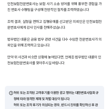
법률지식인
인천보험전문변호사는 보험 사기 소송 방어를 위해 풍부한 경험을 가
고객후기
진 변호사 수행팀을 구성해 전반적인 절차를 조력하였습니다.
조력 결과, 실형을 면하고 집행유예를 선고받은 의뢰인은 인천보험전
업무분야
문변호사에게 감사 인사를 전해주셨습니다.
금융·자본시장그룹 업무
법무법인 대륜은 금융 법무 관련 사건을 다수 수임한 전문변호사가 의
전체
뢰인을 위해 조력하고 있습니다.
구성원 소개
만약 위 사건과 비슷한 상황에 놓여있다면, 언제든 법무법인 대륜의 인
천보험전문변호사를 찾아주시길 바랍니다.
금융전문변호사
소식/자료
언론보도
⚠️
허위 또는 조작된 고객후기를 이용한 광고 행위는 대한변호사협회 규
공지사항
정에 따라 엄격한 제재 및 처벌 대상이 됩니다.
법률 블로그
허위 또는 조작 후기가 의심되는 경우, 반드시 진위를 확인하신 후 관
법률서식