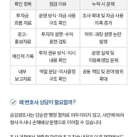
확인 항목
점검 이유
누락 시 문제
투자금 
운영 방식·자금 사용 
조사 확대 및 자금 사용 
흐름 자료
구조 확인
의혹 증가
광고·
투자자 설명·수익 
허위·과장 설명 논란 
홍보자료
표현 검토
발생
투자 권유 방식·지시 
운영 실체 및 
메신저 기록
내용 확인
미등록영업 문제
내부 
역할 분담·의사결정 
공동 책임 및 관여 범위 
보고자료
구조 확인
확대
왜 변호사 상담이 필요할까?
금감원조사는 단순한 행정 절차로 마무리되지 않고, 사안에 따라 
형사 수사나 손해배상 분쟁으로 이어질 수 있습니다.