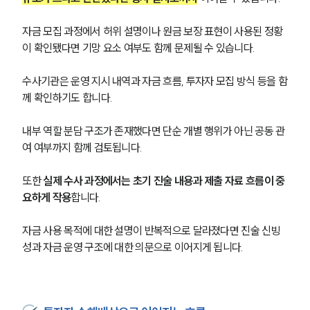
소식/자료
자금 모집 과정에서 허위 설명이나 원금 보장 표현이 사용된 정황
이 확인됐다면 기망 요소 여부도 함께 문제될 수 있습니다.
언론보도
공지사항
수사기관은 운영 지시 내역과 자금 흐름, 투자자 모집 방식 등을 함
법률 블로그
께 확인하기도 합니다. 
법률서식
뉴스레터/브로슈어
세미나
내부 역할 분담 구조가 존재했다면 단순 개별 행위가 아닌 공동 관
여 여부까지 함께 검토됩니다.
대륜법률상담예약
또한 
실제 수사 과정에서는 초기 진술 내용과 제출 자료 흐름이 중
요하게 작용
합니다. 
대륜법률상담예약
자금 사용 목적에 대한 설명이 반복적으로 달라졌다면 진술 신빙
성과 자금 운영 구조에 대한 의문으로 이어지게 됩니다.