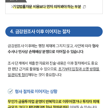
AI대륜
기업법률자문 비용보다 먼저 따져봐야 하는 부분
업무사례
주요 업무사례
4
.
금감원조사 이후 이어지는 절차
사례분석/최신동향
법률정보
법률지식인
금감원조사 이후에는 행정 제재에 그치지 않고, 사안에 따라 
형사 
고객후기
수사나 민사상 손해배상 분쟁으로 이어질 수 있습니다.
업무분야
조사 단계에서 제출한 자료와 진술 내용은 이후 절차에서도 중요
한 판단 근거로 활용될 수 있으므로, 
초기부터 입장과 소명 방향을 
금융·자본시장그룹 업무
일관되게 정리
해두는 것이 중요합니다.
전체
형사 절차로 이어지는 상황
구성원 소개
무인가 금융투자업 운영이 반복적으로 이루어졌거나 투자자 피해 
금융전문변호사
규모가 크다고 판단됐다면 형사 절차로까지
 이어질 수 있습니다. 