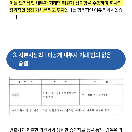
고객의 소리
이는 단기적인 내부자 거래의 패턴과 상이함을 주장하며 회사의 
통합검색
장기적인 성장 가치를 믿고 투자
했다는 합리적인 이유를 제시했습
AI대륜
니다.
업무사례
주요 업무사례
사례분석/최신동향
3
.
자본시장법 | 미공개 내부자 거래 혐의 없음
법률정보
종결
법률지식인
고객후기
업무분야
금융·자본시장그룹 업무
전체
구성원 소개
변호사가 제출한 의견서와 상세한 증거자료 등을 통해, 검찰은 의