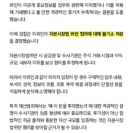
뢰인이 미공개 중요정보를 업무와 관련해 지득했거나 이를 악용
금융전문변호사
해 거래했다고 볼 만한 객관적인 증거가 부족하다는 결론을 도출
했습니다.
소식/자료
이에 검찰은 의뢰인의 
자본시장법 위반 혐의에 대해 불기소 처분
언론보도
을 결정했습니다.
공지사항
법률 블로그
자본시장법위반 시 금감원 및 수사기관은 주식 거래 시점과 이익 
법률서식
뉴스레터/브로슈어
규모, 내부자 지위를 보고 혐의를 추정하게 됩니다.
세미나
따라서 의뢰인과 같이 피의자 입장이 된 경우 구체적인 업무 내용, 
부서의 성격, 정보의 흐름, 최종 계약 체결 과정과의 단절성 등을 
대륜법률상담예약
치밀하게 분석해 소명해야 합니다.
대륜법률상담예약
특히 재산범죄에서는 ‘왜 이 돈을 투자했는가’에 대한 객관적인 설
명이 수사기관의 심증 형성에 매우 중요하므로, 투기성이 아닌 합
법적인 자금 출처와 충분한 자산 규모를 입증하는 것은 자본시장
법위반 혐의를 방어할 근거가 될 수 있습니다.