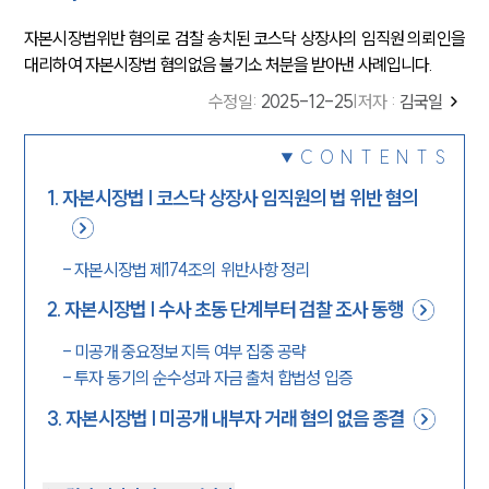
자본시장법위반 혐의로 검찰 송치된 코스닥 상장사의 임직원 의뢰인을
대리하여 자본시장법 혐의없음 불기소 처분을 받아낸 사례입니다.
수정일
:
2025-12-25
|
저자 :
김국일
CONTENTS
1
.
자본시장법 | 코스닥 상장사 임직원의 법 위반 혐의
-
자본시장법 제174조의 위반사항 정리
2
.
자본시장법 | 수사 초동 단계부터 검찰 조사 동행
-
미공개 중요정보 지득 여부 집중 공략
-
투자 동기의 순수성과 자금 출처 합법성 입증
3
.
자본시장법 | 미공개 내부자 거래 혐의 없음 종결