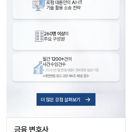
로펌 대륜만의
AI·IT
기술 활용 소송 전략
260명 이상
의
주요 구성원
월간
1200+
건의
사건수임건수
*
2026년 1월 변호사협회 경유증표 발급 기준
*대한변협 광고 규정 제4조 제1호 준수
더 많은 강점 살펴보기
금융
변호사