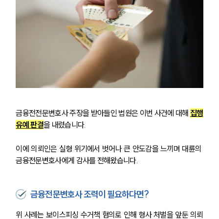
사례분석/최신동향
법률정보
법률지식인
고객후기
업무분야
금융·자본시장그룹 업무
전체
금융전전문변호사 주장을 받아들인 법원은 이번 사건에 대해 
집행
구성원 소개
유예 판결
을 내렸습니다.
금융전문변호사
이에 의뢰인은 실형 위기에서 벗어나 큰 안도감을 느끼며 대륜의 
금융전문변호사에게 감사를 전해왔습니다.
소식/자료
금융전문변호사 조력이 필요하다면?
언론보도
공지사항
위 사례는 보이스피싱 수거책 혐의로 인해 형사 처벌을 앞둔 의뢰
법률 블로그