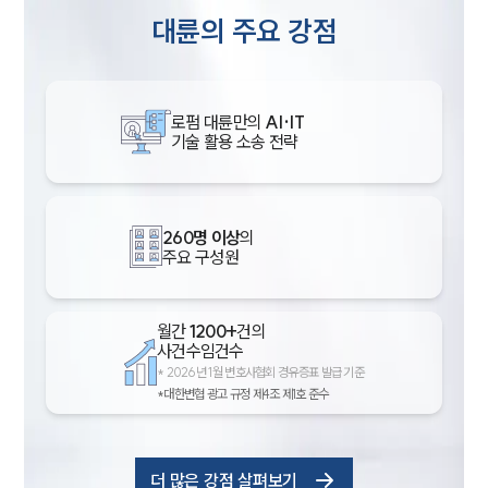
대륜의 주요 강점
로펌 대륜만의
AI·IT
기술 활용 소송 전략
260명 이상
의
주요 구성원
월간
1200+
건의
사건수임건수
*
2026년 1월 변호사협회 경유증표 발급 기준
*대한변협 광고 규정 제4조 제1호 준수
더 많은 강점 살펴보기