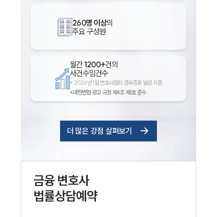
260명 이상
의
주요 구성원
월간
1200+
건의
사건수임건수
*
2026년 1월 변호사협회 경유증표 발급 기준
*대한변협 광고 규정 제4조 제1호 준수
더 많은 강점 살펴보기
금융
변호사
법률상담예약