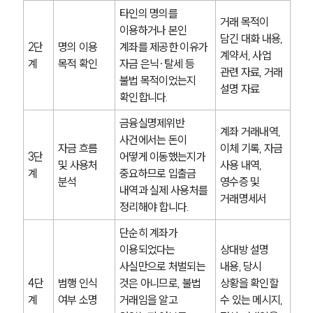
AI대륜
타인의 명의를 
거래 목적이 
이용하거나 본인 
담긴 대화 내용, 
2단
명의 이용 
계좌를 제공한 이유가 
업무사례
계약서, 사업 
계
목적 확인
자금 은닉·탈세 등 
관련 자료, 거래 
불법 목적이었는지 
주요 업무사례
설명 자료
사례분석/최신동향
확인합니다.
법률정보
금융실명제위반 
법률지식인
계좌 거래내역, 
고객후기
사건에서는 돈이 
자금 흐름 
이체 기록, 자금 
3단
어떻게 이동했는지가 
및 사용처 
사용 내역, 
계
중요하므로 입출금 
분석
영수증 및 
업무분야
내역과 실제 사용처를 
거래명세서
정리해야 합니다.
금융·자본시장그룹 업무
전체
단순히 계좌가 
이용되었다는 
상대방 설명 
사실만으로 처벌되는 
내용, 당시 
구성원 소개
4단
범행 인식 
것은 아니므로, 불법 
상황을 확인할 
계
여부 소명
거래임을 알고 
수 있는 메시지, 
금융전문변호사