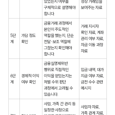
있었는지 여부를 
정상 거래임을 
구체적으로 설명해야 
보여주는 자료
소식/자료
합니다.
금융거래 과정에서 
언론보도
거래 지시자 
본인이 주도적인 
공지사항
확인 자료, 계좌 
법률 블로그
5단
가담 정도 
역할을 했는지, 단순 
관리 여부 자료, 
법률서식
계
확인
전달·보조 역할에 
자금 이동 과정 
뉴스레터/브로슈어
그쳤는지 확인해야 
세미나
자료
합니다.
금융실명제위반 
대륜법률상담예약
행위로 직접적인 
입금 내역, 대가 
6단
경제적 이익 
이익을 얻었는지는 
지급 여부 자료, 
대륜법률상담예약
계
여부 확인
처벌 수위 판단 
금전 수수 관련 
과정에서 고려될 수 
메시지
있습니다.
사업, 가족 간 관리 등 
사업자 자료, 
일정한 사정으로 
가족 관계 자료, 