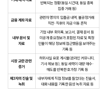
반복되는 정황(동일 시간대, 동일 종목 
사례분석/최신동향
법률정보
집중 거래 등)
법률지식인
관련자 명의의 입출금 내역, 불공정거래 
고객후기
금융 계좌 자료
직전·직후의 자금 이동 흔적
기업 내부 회의록, 보고서, 결재 문서 등 
업무분야
내부 문서 및 
미공개 중요정보가 포함된 자료 및 특정 
자료
인물이 해당 정보에 접근했음을 보여주는 
금융·자본시장그룹 업무
전체
기록 등
허위사실 유포 게시물(온라인 커뮤니티, 
시장 교란 관련 
구성원 소개
기사 제보 등), 동일 세력이 대량 매수·
증거
매도를 반복한 호가창 기록 등
금융전문변호사
제3자의 진술 및 
내부자에게 직접 정보를 들었다는 진술서, 
녹취
대화 내용을 기록한 음성 녹취 자료 등
소식/자료
언론보도
공지사항