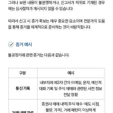
그러나 보완 내용이 불분명하거나, 신고서가 허위로 기재된 경우
에는 심사절차가 개시되지 않을 수 있습니다.
따라서 신고 시 증거 확보는 매우 중요한 요소이며 전문가의 도움
을 통해 증거를 체계적으로 준비하는 것이 바람직합니다.
증거 예시
그룹소개
불공정거래 관련 증거는 다음과 같습니다.
그룹소개
대륜의 강점
오시는 길
글로벌 파트너 로펌
구분 
예시
고객의 소리
통합검색
내부자와 제3자 간의 이메일, 문자, 메신저 
AI대륜
통신 기록
대화 기록 및 주식 매매와 관련된 사전 정보 
전달 정황 
업무사례
증권사 매매 내역(주식 매수·매도 시점, 
물량, 가격), 거래 패턴이 이상하게 
주요 업무사례
거래 내역 자료