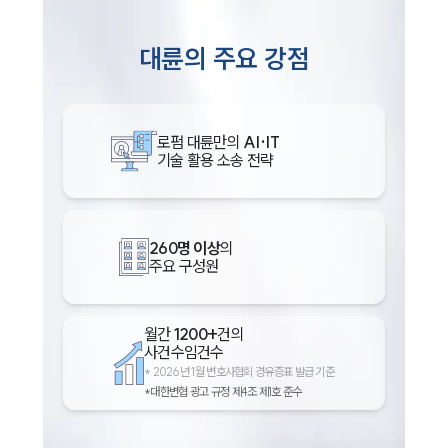
대륜의 주요 강점
로펌 대륜만의
AI·IT
기술 활용 소송 전략
260명 이상
의
주요 구성원
월간
1200+
건의
사건수임건수
*
2026년 1월 변호사협회 경유증표 발급 기준
*대한변협 광고 규정 제4조 제1호 준수