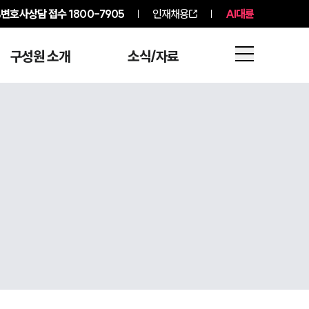
변호사상담 접수
1800-7905
인재채용
AI대륜
구성원 소개
소식/자료