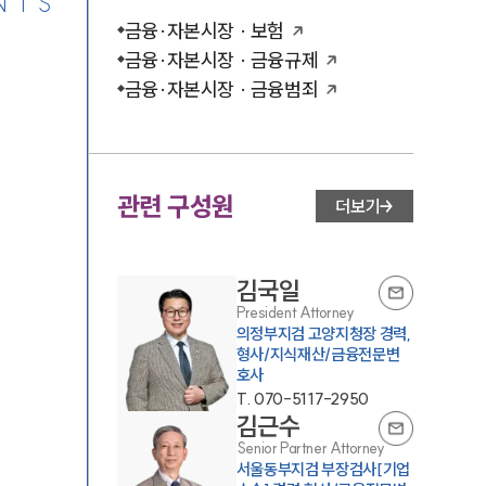
NTS
금융·자본시장 · 보험
금융·자본시장 · 금융규제
금융·자본시장 · 금융범죄
관련 구성원
더보기
김국일
President Attorney
의정부지검 고양지청장 경력,
형사/지식재산/금융전문변
호사
T.
070-5117-2950
김근수
Senior Partner Attorney
서울동부지검 부장검사[기업