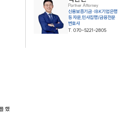
Partner Attorney
AI대륜
신용보증기금·IBK기업은행
등 자문,민사집행/금융전문
변호사
업무사례
T.
070-5221-2805
주요 업무사례
사례분석/최신동향
법률정보
법률지식인
고객후기
를 했
업무분야
금융·자본시장그룹 업무