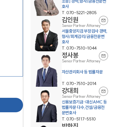
소송] 경력,형사/금융전문변
호사
T.
070-5221-2805
김인원
Senior Partner Attorney
서울중앙지검 부장검사 경력,
형사/회계감리/금융전문변
호사
T.
070-7510-1044
그룹소개
정사봉
Senior Partner Attorney
그룹소개
자산관리회사 등 법률자문
대륜의 강점
T.
070-7510-2014
강대희
오시는 길
Senior Partner Attorney
신용보증기금·대신AMC 등
글로벌 파트너 로펌
법률자문 다수,건설/금융전
문변호사
고객의 소리
T.
070-5117-5510
박한진
통합검색