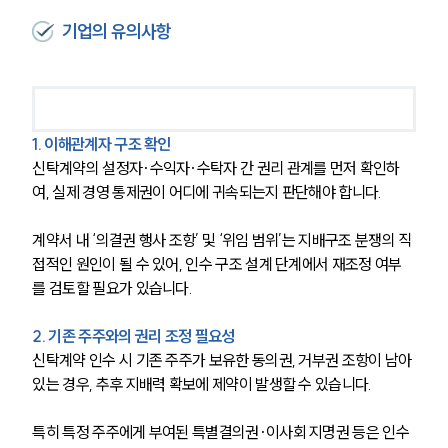
고객후기
기업의 유의사항
업무분야
금융·자본시장그룹 업무
전체
1. 이해관계자 구조 확인
신탁계약의 설정자·수익자·수탁자 간 권리 관계를 먼저 확인하
여, 실제 경영 통제권이 어디에 귀속되는지 판단해야 합니다.
구성원 소개
계약서 내 ‘의결권 행사 조항’ 및 ‘위임 범위’는 지배구조 분쟁의 직
금융전문변호사
접적인 원인이 될 수 있어, 인수 구조 설계 단계에서 재조정 여부
를 검토할 필요가 있습니다.
소식/자료
2. 기존 주주와의 권리 조정 필요성
언론보도
신탁계약 인수 시 기존 주주가 보유한 동의권, 거부권 조항이 남아 
공지사항
있는 경우, 추후 지배력 확보에 제약이 발생할 수 있습니다.
법률 블로그
법률서식
특히 특정 주주에게 부여된 특별결의권·이사회 지명권 등은 인수 
뉴스레터/브로슈어