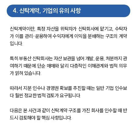
4
.
신탁계약, 기업의 유의 사항
신탁계약이란, 특정 자산을 위탁자가 신탁회사에 맡기고, 수탁자
그룹소개
가 이를 관리·운용하여 수익자에게 이익을 분배하는 구조의 계약
입니다.
그룹소개
대륜의 강점
특히 부동산 신탁회사는 자산 보관을 넘어 개발, 운용, 처분까지 관
오시는 길
여하기 때문에 단순 매매와 달리 다층적인 이해관계와 법적 의무
글로벌 파트너 로펌
가 얽혀 있습니다.
고객의 소리
통합검색
AI대륜
따라서 지분 인수나 경영권 확보를 추진할 때는 일반 기업 인수보
다 훨씬 정교한 법적 검토가 요구됩니다.
업무사례
다음은 본 사건과 같이 신탁계약 구조를 가진 회사를 인수할 때 반
주요 업무사례
드시 검토해야 할 핵심 사항입니다.
사례분석/최신동향
법률정보
법률지식인