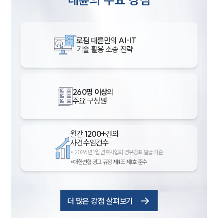
로펌 대륜만의
AI·IT
기술 활용 소송 전략
260명 이상
의
주요 구성원
월간
1200+
건의
사건수임건수
*
2026년 1월 변호사협회 경유증표 발급 기준
*대한변협 광고 규정 제4조 제1호 준수
더 많은 강점 살펴보기