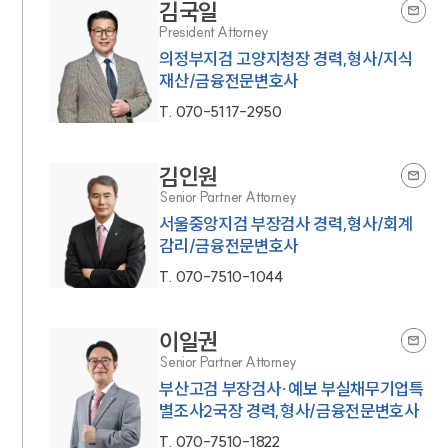
김국일
President Attorney
의정부지검 고양지청장 경력,형사/지식
재산/금융전문변호사
T.
070-5117-2950
김인원
Senior Partner Attorney
서울중앙지검 부장검사 경력,형사/회계
감리/금융전문변호사
T.
070-7510-1044
이일권
Senior Partner Attorney
부산고검 부장검사·예보 부실채무기업특
별조사2국장 경력,형사/금융전문변호사
T.
070-7510-1822