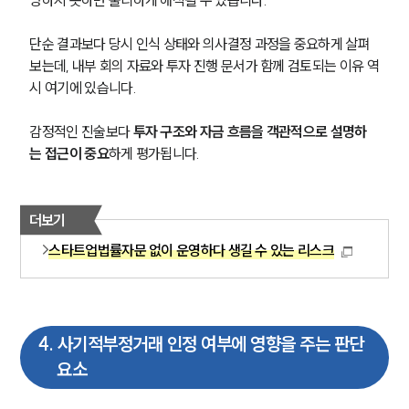
글로벌 파트너 로펌
고객의 소리
단순 결과보다 당시 인식 상태와 의사결정 과정을 중요하게 살펴
통합검색
AI대륜
보는데, 내부 회의 자료와 투자 진행 문서가 함께 검토되는 이유 역
시 여기에 있습니다.
업무사례
감정적인 진술보다 
투자 구조와 자금 흐름을 객관적으로 설명하
는 접근이 중요
하게 평가됩니다.
주요 업무사례
사례분석/최신동향
법률정보
법률지식인
더보기
고객후기
스타트업법률자문 없이 운영하다 생길 수 있는 리스크
업무분야
금융·자본시장그룹 업무
4
.
사기적부정거래 인정 여부에 영향을 주는 판단
전체
요소
구성원 소개