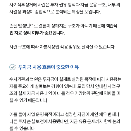
사기적부정거래 사건은 투자 권유 방식과 자금 운용 구조, 내부 의
금융전문변호사
사결정 과정이 종합적으로 분석되는 특징을 보입니다. 
손실 발생만으로 결론이 정해지는 구조가 아니기 때문에 
객관적
소식/자료
인 자료 정리 여부가 중요
합니다.
언론보도
사건 구조에 따라 자본시장법 적용 범위도 달라질 수 있습니다.
공지사항
법률 블로그
법률서식
뉴스레터/브로슈어
투자금 사용 흐름이 중요한 이유
세미나
수사기관과 법원은 투자금이 실제로 설명된 목적에 따라 사용됐는
지를 중요하게 살펴보는 경향이 있는데, 모집 당시 안내한 사업 구
대륜법률상담예약
조와 실제 자금 사용 내역이 다를 경우 기망행위 판단에 영향을 미
칠 수 있기 때문입니다.
대륜법률상담예약
예를 들어 사업 운영 목적이라고 설명한 자금이 개인 채무 변제나 
다른 투자 손실 보전에 사용됐다면, 자금 유용 문제까지 함께 논의
될 수 있습니다. 