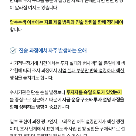
반대로 투자 구조를 충분히 설명한 자료가 존재한다면 판단 방향
이 달라질 여지도 있습니다.
압수수색 이후에는 자료 제출 범위와 진술 방향을 함께 정리해야
합니다.
진술 과정에서 자주 발생하는 오해
사기적부정거래 사건에서는 투자 실패와 형사책임을 동일하게 생
각함에 따라 조사 과정에서 
사업 실패 부분만 반복 설명하다 핵심 
쟁점을 놓치기도
 합니다.
수사기관은 단순 손실 발생보다 
투자자를 속일 의도가 있었는지
를 중심으로 접근하기 때문에 
자금 운용 구조와 투자 설명 과정을 
그룹소개
함께 정리하는 방향이 중요
합니다.
그룹소개
일부 표현이 과장 광고인지, 고의적인 허위 설명인지가 핵심 쟁점
대륜의 강점
이며, 조사 단계에서 표현 의도와 사업 진행 상황을 구체적으로 설
오시는 길
명하지 못하면 불리하게 해석될 수 있습니다.