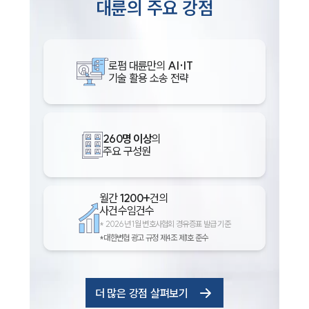
대륜의 주요 강점
로펌 대륜만의
AI·IT
기술 활용 소송 전략
260명 이상
의
주요 구성원
월간
1200+
건의
사건수임건수
*
2026년 1월 변호사협회 경유증표 발급 기준
*대한변협 광고 규정 제4조 제1호 준수
더 많은 강점 살펴보기