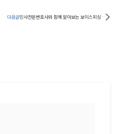
법률지식인
다음글
민사전문변호사와 함께 알아보는 보이스피싱으로 인한 손해배상, 압류금지채권은?
고객후기
업무분야
금융·자본시장그룹 업무
전체
구성원 소개
금융전문변호사
소식/자료