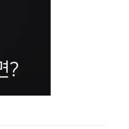
그룹소개
대륜의 강점
오시는 길
글로벌 파트너 로펌
고객의 소리
통합검색
AI대륜
업무사례
주요 업무사례
사례분석/최신동향
법률정보