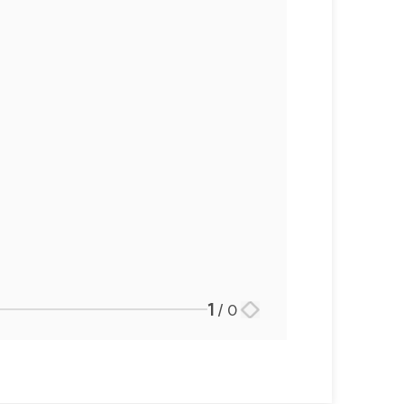
언론보도
공지사항
법률 블로그
법률서식
뉴스레터/브로슈어
세미나
대륜법률상담예약
대륜법률상담예약
1
/
0