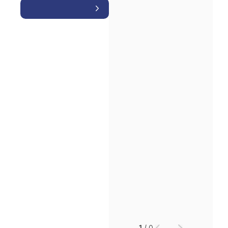
소식/자료
언론보도
공지사항
법률 블로그
법률서식
뉴스레터/브로슈어
세미나
대륜법률상담예약
대륜법률상담예약