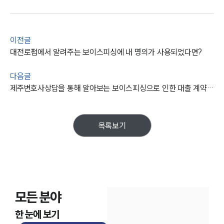
통합검색
AI대륜
업무사례
이전글
대전로펌에서 알려주는 보이스피싱에 내 명의가 사용되었다면?
주요 업무사례
사례분석/최신동향
다음글
법률정보
제주변호사상담을 통해 알아보는 보이스피싱으로 인한 대출 계약 효력은?
법률지식인
고객후기
목록보기
업무분야
금융·자본시장그룹 업무
전체
모든 분야
구성원 소개
한 눈에 보기
금융전문변호사