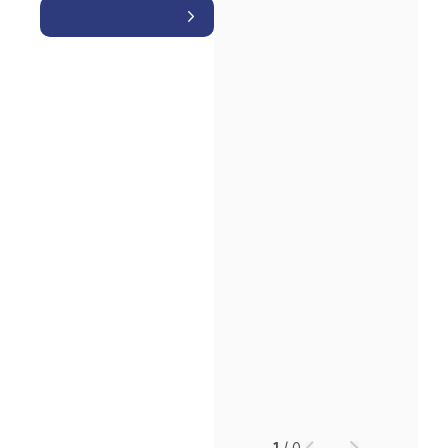
소식/자료
언론보도
공지사항
법률 블로그
법률서식
뉴스레터/브로슈어
세미나
대륜법률상담예약
대륜법률상담예약