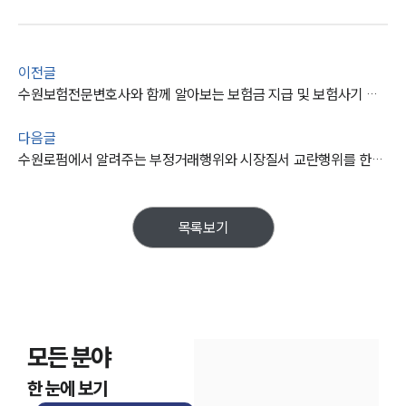
통합검색
AI대륜
업무사례
이전글
수원보험전문변호사와 함께 알아보는 보험금 지급 및 보험사기 제재 행위는
주요 업무사례
사례분석/최신동향
다음글
법률정보
수원로펌에서 알려주는 부정거래행위와 시장질서 교란행위를 한다면?
법률지식인
고객후기
목록보기
업무분야
금융·자본시장그룹 업무
전체
모든 분야
구성원 소개
한 눈에 보기
금융전문변호사