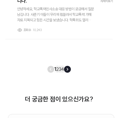
니다.
자세히보기
안녕하세요, 학교폭력민사소송 대응 방법이 궁금해서 질문
남깁니다. 사춘기 아들이 무리에 휩쓸려서 학교폭력 가해
자로 지목되고 힘든 시간을 보냈습니다. 학폭위도 열리고..
여차저차 겨우 다 끝냈다고 생각했는데 피해자쪽에서 학교
조회수
10,243
폭력민사소송을 건다고 하더라고요. 보통 손해배상 얼마나
청구하나요? 어떻게 대응할지도 궁금합니다.
1
2
3
4
더 궁금한 점이 있으신가요?