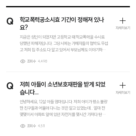
Q
학교폭력공소시효 기간이 정해져 있나
요?
자세히보기
지금은 성인이 되었지만 고등학교 때 학교폭력을 수시로
당했던 피해자입니다. 그당시에는 가해자들의 협박도 무섭
고 저희 집 주소도 다 알고 있어서 부모님께도 이야기하지
못하고 혼자 참고 다녔는데요... 그때 저를 때리고 욕하고 했
조회수
4,498
던 일진 무리가 너무 무서워서 대응을 못했는데 고등학교
졸업 후 사회에 나오고 나서 다들 멀쩡한 모습을 보니 분이
풀리지 않습니다. 저는 아직도 그때 생각만 하면 악몽을 꿀
정도로 힘듭니다. 학교폭력공소시효가 있는지 모르겠지만
Q
저희 아들이 소년보호재판을 받게 되었
가해자들의 폭력은 고등학교 시절 내내 이어졌고, 저는 지
습니다...
자세히보기
금 21살이니 2년 정도 지나긴 했네요. 공소시효 기간이 혹
시라도 아직 안 끝났다면 지금이라도 신고할까 생각 중입
안녕하세요, 12살 아들 엄마입니다. 저희 아이가 평소 불량
니다.
한 친구들과 어울려 다니는 것은 알고 있었는데... 얼마 전
몇몇이서 아파트 앞에 있던 자전거를 몇시간 가져다 탄 게
특수절도라면서 경찰의 연락을 받게 되어서 변호사님께 문
조회수
4,511
의 남겨봅니다. 촉법소년에 해당하는 나이라 우선 형사처
그룹소개
벌을 받는건 아니고 소년보호재판으로 처리가 된다고 하던