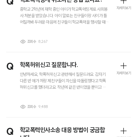
Q
있습니다. 이런 상황에서 학교폭력피해자 손해배상을 받을
자세히보기
중학교 2학년에 재학 중인 아이가 학교폭력징계로 사회봉
수 있는 방법이 있을까요?
사 처분을 받았습니다. 아이 말로는 친구들이랑 사이가 틀
어질까봐 두려운 마음에 친구들이 학교폭력을 행사할 때
같은 단체 대화방에 있기만 했다며 학교폭력징계를 받은
것에 억울한 점이 많다고 합니다. 또, 저희는 학교폭력대책
심의위원회에 출석해서 진술하고자 했는데 학교폭력대책
조회수
8,267
심의위원회에서 절차를 간소화한다고 진술을 받아주지도
않았습니다. 어떻게 대응할 수 있을까요?
Q
학폭허위신고 질문합니다.
자세히보기
안녕하세요, 학폭허위신고 관련해서 질문드려요. 갑자기
다른 반 애가 저랑 제친구들이 자신을 따돌림했다고 학폭
허위신고를 했더라고요. 작년에 같은 반이었을 뿐이고 친
한 사이도 전혀 아니어서 정말 당황스러운 상황입니다. 학
교는 일단 뭐 학폭위를 진행해야 한다고 하는 거 같더라고
요. 저 정말 억울한데 뭐 어떻게 증명해야 할까요??
조회수
9,488
Q
학교폭력민사소송 대응 방법이 궁금합