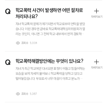
데... 이런 일은 처음이고 아들이 말썽을 부리기는 했어도 재
그룹소개
판은 심각한 경우다 보니 너무 걱정이 돼서 잠도 안 옵니다.
Q
학교폭력 사건이 발생하면 어떤 절차로
대륜의 강점
소년보호재판 절차 같은 건 어떻게 진행되는지, 특수절도
처리되나요?
오시는 길
자세히보기
는 어떤 처분이 내려지는 건지 잘 감이 오지 않는데 설명 좀
글로벌 파트너 로펌
부탁드려도 될까요? 그리고 이런 상황에서는 변호사가 있
자녀 학교폭력 문제가 제기되면서 학교로부터 연락을 받았
고객의 소리
는 게 실제로 더 도움이 되는지 궁금합니다.
습니다. 이런 경우엔 곧바로 학교폭력대책심의위원회가 열
통합검색
리는 것인지, 아니면 그 전에 학교 내부에서 먼저 검토하는
AI대륜
절차가 있는지 혼란스럽습니다. 학교폭력 사건이 접수된
조회수
5,004
이후 전담기구는 어떤 역할을 수행하며 학교장은 어떤 과
정을 거쳐 자체해결로 종결하게 되는지 전반적인 처리 절
업무사례
차가 궁금합니다.
Q
학교폭력해결방안에는 무엇이 있나요?
주요 업무사례
사례분석/최신동향
자세히보기
자녀가 최근 학교에만 다녀오면 표정이 어둡고 힘들어하는
법률정보
모습을 보여 자세히 물어보니 학교폭력을 당하고 있다고
법률지식인
털어놓았습니다. 부모로서 너무 마음이 아프고 분노가 치
고객후기
밀지만 어떻게 대응해야 할지 모르겠습니다. 학교폭력해결
방안에는 어떤 것들이 있으며, 법적으로 취할 수 있는 절차
가 있다면 모두 진행하고 싶습니다. 어떤 방법으로 대응해
조회수
5,387
업무분야
야 할까요?
금융·자본시장그룹 업무