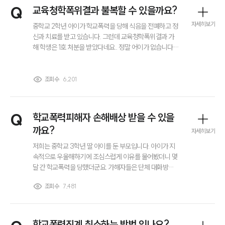
전체
Q
교육청학폭위결과 불복할 수 있을까요?
자세히보기
중학교 2학년 아이가 학교폭력을 당해 식음을 전폐하고 정
신과 치료를 받고 있습니다. 그런데 교육청학폭위결과 가
구성원 소개
해 학생은 1호 처분을 받았다네요.. 정말 어이가 없습니다.
아이를 상습적으로 괴롭히고 돈을 갈취하기도 했어요. 교
금융전문변호사
육청학폭위결과에 불복하고 형사 고소, 민사 손해배상 청
구 등 법적으로 할 수 있는 조치는 다 취하고 싶은데 어떻게
조회수
6,201
하면 되나요?
소식/자료
언론보도
Q
학교폭력피해자 손해배상 받을 수 있을
공지사항
까요?
자세히보기
법률 블로그
법률서식
저희는 중학교 3학년 딸 아이를 둔 부모입니다. 아이가 지
뉴스레터/브로슈어
속적으로 우울해하기에 조심스럽게 이유를 물어봤더니 몇
세미나
달 간 학교폭력을 당했더군요. 가해자들은 단체 대화방에
초대해 욕을 하는 것은 물론 아이의 물품을 갈취하기도 했
조회수
7,481
었습니다. 저희는 아이를 바로 정신과 치료를 받도록 조치
대륜법률상담예약
했고, 학교폭력 신고를 진행해 가해자들은 학교폭력징계
및 형사 처벌을 받은 것으로 알고 있습니다. 하지만 저희 아
이는 여전히 트라우마에 시달려 제대로 잠도 자지 못하고
대륜법률상담예약
학교폭력징계 취소하는 방법 있나요?