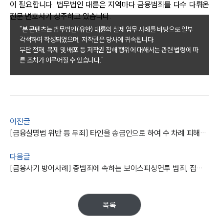
이 필요합니다. 법무법인 대륜은 지역마다 금융범죄를 다수 다뤄온
구성원 소개
전문 변호사가 상주하고 있습니다.
"본 콘텐츠는 법무법인(유한) 대륜의 실제 업무 사례를 바탕으로 일부
금융전문변호사
각색하여 작성되었으며, 저작권은 당사에 귀속됩니다.
무단 전재, 복제 및 배포 등 저작권 침해 행위에 대해서는 관련 법령에 따
른 조치가 이루어질 수 있습니다."
소식/자료
언론보도
공지사항
법률 블로그
법률서식
이전글
뉴스레터/브로슈어
[금융실명법 위반 등 무죄] 타인을 송금인으로 하여 수 차례 피해금액 전달하였으나 금융변호사 조력 무죄
세미나
다음글
[금융사기 방어사례] 중범죄에 속하는 보이스피싱연루 범죄, 집행유예로 방어 성공!
대륜법률상담예약
대륜법률상담예약
목록