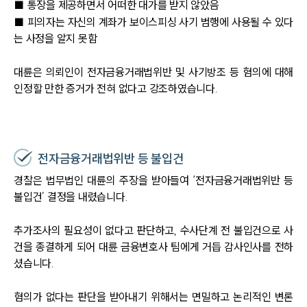
대륜의 강점
■ 통장을 제공하면서 어떠한 대가를 받지 않았음
오시는 길
■ 피의자는 자신의 계좌가 보이스피싱 사기 범행에 사용될 수 있다
글로벌 파트너 로펌
는 사정을 알지 못함
고객의 소리
통합검색
AI대륜
대륜은 의뢰인이 전자금융거래법위반 및 사기방조 등 혐의에 대해
인정할 만한 증거가 전혀 없다고 강조하였습니다.
업무사례
주요 업무사례
사례분석/최신동향
전자금융거래법위반 등 불입건
법률정보
경찰은 법무법인 대륜의 주장을 받아들여 ‘전자금융거래법위반 등
법률지식인
고객후기
불입건’ 결정을 내렸습니다.
추가조사의 필요성이 없다고 판단하고, 수사단계 전 불입건으로 사
업무분야
건을 종결하게 되어 대륜 금융변호사 팀에게 거듭 감사인사를 전하
셨습니다.
금융·자본시장그룹 업무
전체
혐의가 없다는 판단을 받아내기 위해서는 면밀하고 논리적인 변론