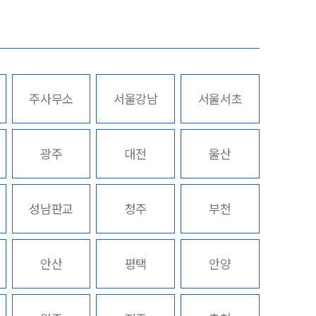
업무사례
주요 업무사례
주사무소
서울강남
서울서초
사례분석/최신동향
스토리
법률정보
광주
대전
울산
법률지식인
고객후기
성남판교
청주
부천
업무분야
안산
평택
안양
금융·자본시장그룹 업무
전체