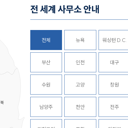
전 세계 사무소 안내
전체
뉴욕
워싱턴 D.C.
히
부산
인천
대구
수원
고양
창원
경북
남양주
천안
전주