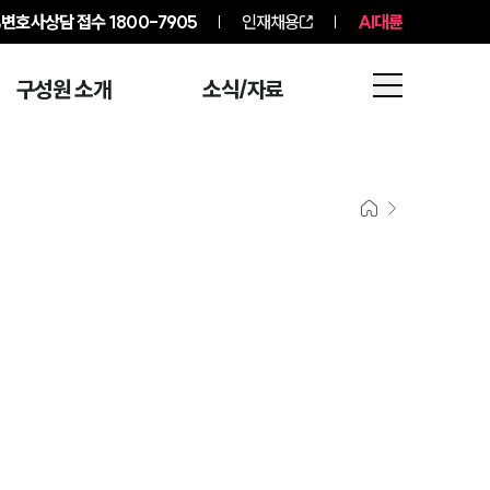
변호사상담 접수
1800-7905
인재채용
AI대륜
구성원 소개
소식/자료
그룹소개
그룹소개
대륜의 강점
오시는 길
글로벌 파트너 로펌
고객의 소리
통합검색
AI대륜