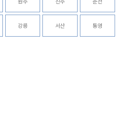
원주
진주
춘천
구성원 소개
강릉
서산
통영
금융전문변호사
소식/자료
언론보도
공지사항
법률 블로그
법률서식
뉴스레터/브로슈어
세미나