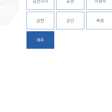
김천구미
포항
의정부
순천
군산
목포
제주