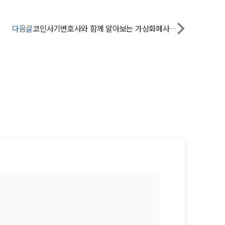
법률지식인
다음글
코인사기변호사와 함께 알아보는 가상화폐사기 당하지 않는 법
고객후기
업무분야
금융·자본시장그룹 업무
전체
구성원 소개
금융전문변호사
소식/자료