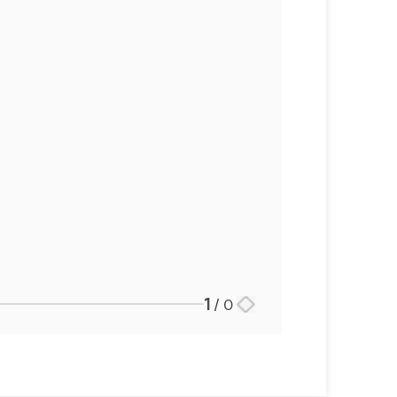
언론보도
공지사항
법률 블로그
법률서식
뉴스레터/브로슈어
세미나
대륜법률상담예약
대륜법률상담예약
1
/
0