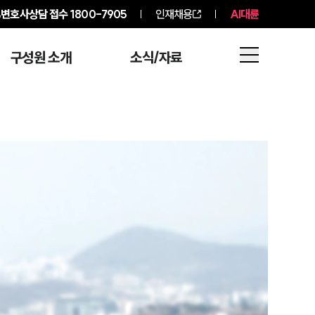
변호사상담 접수
1800-7905
인재채용
AI대륜
구성원 소개
소식/자료