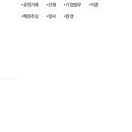
공정거래
산재
기업법무
이혼
AI대륜
채권추심
형사
환경
업무사례
주요 업무사례
사례분석/최신동향
법률정보
법률지식인
고객후기
업무분야
금융·자본시장그룹 업무