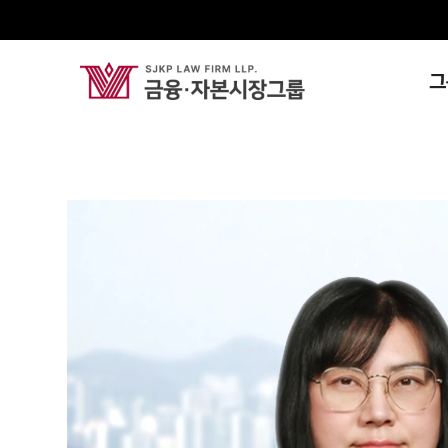
그
김경아
Senior Partner Attorney