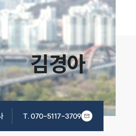
김경아
사
T.
070-5117-3709