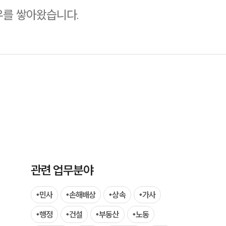
우를 쌓아왔습니다.
그룹소개
그룹소개
대륜의 강점
오시는 길
관련 업무분야
글로벌 파트너 로펌
민사
손해배상
상속
가사
고객의 소리
행정
건설
부동산
노동
통합검색