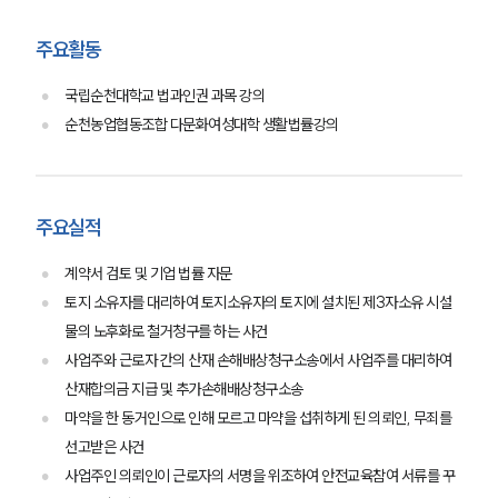
주요활동
국립순천대학교 법과인권 과목 강의
순천농업협동조합 다문화여성대학 생활법률강의
그룹소개
주요실적
그룹소개
대륜의 강점
계약서 검토 및 기업 법률 자문
오시는 길
토지 소유자를 대리하여 토지소유자의 토지에 설치된 제3자소유 시설
글로벌 파트너 로펌
물의 노후화로 철거청구를 하는 사건
고객의 소리
통합검색
사업주와 근로자 간의 산재 손해배상청구소송에서 사업주를 대리하여
AI대륜
산재합의금 지급 및 추가손해배상청구소송
마약을 한 동거인으로 인해 모르고 마약을 섭취하게 된 의뢰인, 무죄를
업무사례
선고받은 사건
사업주인 의뢰인이 근로자의 서명을 위조하여 안전교육참여 서류를 꾸
주요 업무사례