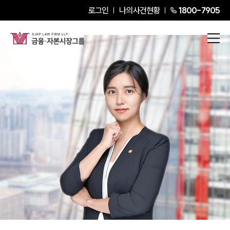
로그인
나의사건현황
1800-7905
황여진
Partner Attorney