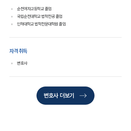
법률 블로그
순천여자고등학교 졸업
법률서식
뉴스레터/브로슈어
국립순천대학교 법학전공 졸업
세미나
인하대학교 법학전문대학원 졸업
대륜법률상담예약
자격 취득
대륜법률상담예약
변호사
변호사 더보기