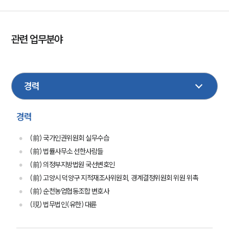
관련 업무분야
민사
형사
가사
기업법무
상속
노동
손해배상
산재
이혼
지식재산권
성범죄
건설
부동산
경력
(前) 국가인권위원회 실무수습
(前) 법률사무소 선한사람들
(前) 의정부지방법원 국선변호인
(前) 고양시 덕양구 지적재조사위원회, 경계결정위원회 위원 위촉
(前) 순천농업협동조합 변호사
(現) 법무법인(유한) 대륜