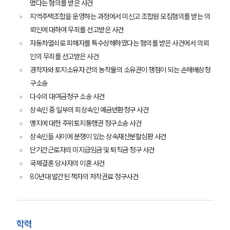
몄다는 혐의를 받은 사건
사례분석/최신동향
지역주택조합을 운영하는 과정에서 미신고 조합원 모집혐의를 받는 의
법률정보
법률지식인
뢰인에 대하여 무죄를 선고받은 사건
고객후기
자동차열쇠로 피해자를 특수상해하였다는 혐의를 받은 사건에서 의뢰
인의 무죄를 선고받은 사건
경작자와 토지소유자 간의 농작물의 소유권이 쟁점이 되는 손해배상청
업무분야
구소송
금융·자본시장그룹 업무
다수의 대여금청구 소송 사건
전체
상속인 중 일부의 피상속인 예금반환청구 사건
맹지에 대한 주위토지통행권 청구소송 사건
구성원 소개
상속인들 사이에 분쟁이 있는 상속재산분할심판 사건
단기간근로자의 미지급임금 및 퇴직금 청구 사건
금융전문변호사
국제결혼 당사자의 이혼 사건
80년대 발간된 책자의 저작권료 청구사건
소식/자료
언론보도
학력
공지사항