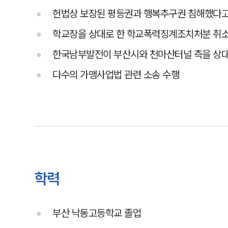
헌법상 보장된 평등권과 행복추구권 침해했다
학교장을 상대로 한 학교폭력징계조치처분 취소
한국남부발전이 부산시와 천마산터널 측을 상
다수의 가맹사업법 관련 소송 수행
학력
부산 낙동고등학교 졸업