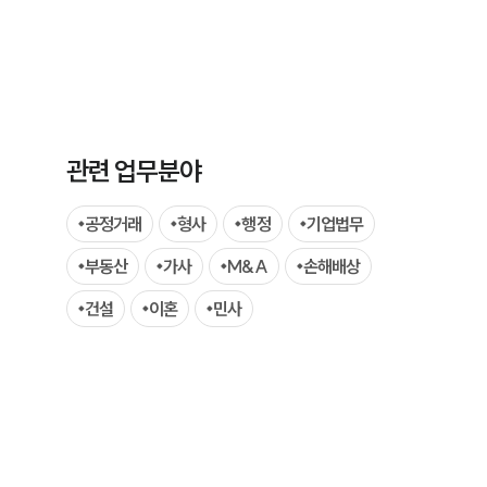
관련 업무분야
그룹소개
공정거래
형사
행정
기업법무
그룹소개
부동산
가사
M&A
손해배상
대륜의 강점
건설
이혼
민사
오시는 길
글로벌 파트너 로펌
고객의 소리
통합검색