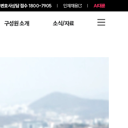
변호사상담 접수
1800-7905
인재채용
AI대륜
구성원 소개
소식/자료