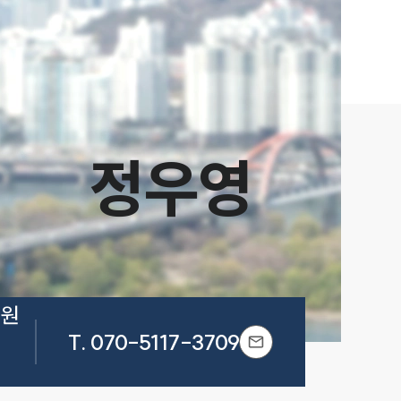
정우영
원 
T.
070-5117-3709