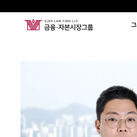
그
정우영
Partner Attorney