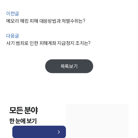
AI대륜
이전글
업무사례
메모리 해킹 피해 대응방법과 처벌수위는?
주요 업무사례
다음글
사례분석/최신동향
사기 범죄로 인한 피해계좌 지급정지 조치는?
법률정보
법률지식인
고객후기
목록보기
업무분야
금융·자본시장그룹 업무
전체
모든 분야
구성원 소개
한 눈에 보기
금융전문변호사