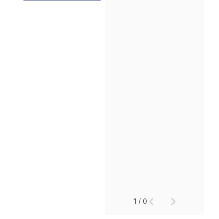
소식/자료
언론보도
공지사항
법률 블로그
법률서식
뉴스레터/브로슈어
세미나
대륜법률상담예약
대륜법률상담예약
1
/
0