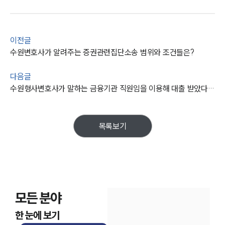
통합검색
AI대륜
업무사례
이전글
수원변호사가 알려주는 증권관련집단소송 범위와 조건들은?
주요 업무사례
사례분석/최신동향
다음글
법률정보
수원형사변호사가 말하는 금융기관 직원임을 이용해 대출 받았다면?
법률지식인
고객후기
목록보기
업무분야
금융·자본시장그룹 업무
전체
모든 분야
구성원 소개
한 눈에 보기
금융전문변호사