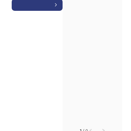
소식/자료
언론보도
공지사항
법률 블로그
법률서식
뉴스레터/브로슈어
세미나
대륜법률상담예약
대륜법률상담예약