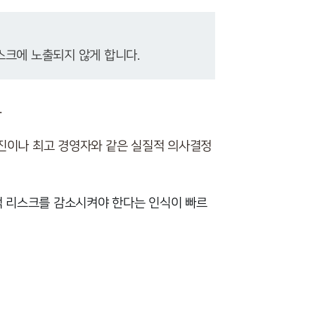
그룹소개
크에 노출되지 않게 합니다.
그룹소개
대륜의 강점
.
오시는 길
진이나 최고 경영자와 같은 실질적 의사결정
글로벌 파트너 로펌
고객의 소리
 리스크를 감소시켜야 한다는 인식이 빠르
통합검색
AI대륜
업무사례