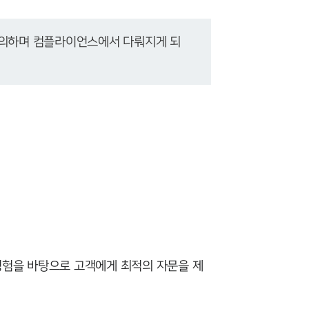
주요 업무사례
사례분석/최신동향
등에 의하며 컴플라이언스에서 다뤄지게 되
법률정보
법률지식인
고객후기
업무분야
금융·자본시장그룹 업무
전체
경험을 바탕으로 고객에게 최적의 자문을 제
구성원 소개
금융전문변호사