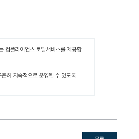
소식/자료
언론보도
공지사항
하는 컴플라이언스 토탈서비스를 제공합
법률 블로그
법률서식
준히 지속적으로 운영될 수 있도록 
뉴스레터/브로슈어
스토리
세미나
대륜법률상담예약
대륜법률상담예약